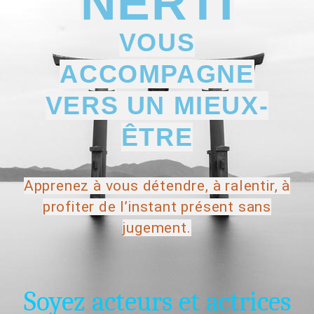
NERTI
VOUS
ACCOMPAGNE
VERS UN MIEUX-
ÊTRE
Apprenez à vous détendre, à ralentir, à
profiter de l’instant présent sans
jugement.
Soyez acteurs et actrices