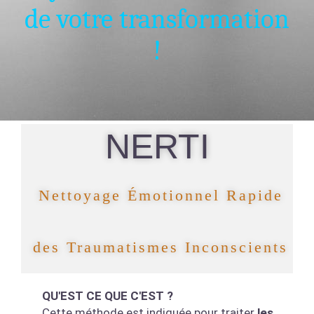
de votre transformation
!
NERTI
Nettoyage Émotionnel Rapide
des Traumatismes Inconscients
QU'EST CE QUE C'EST ?
Cette méthode est indiquée pour traiter
les